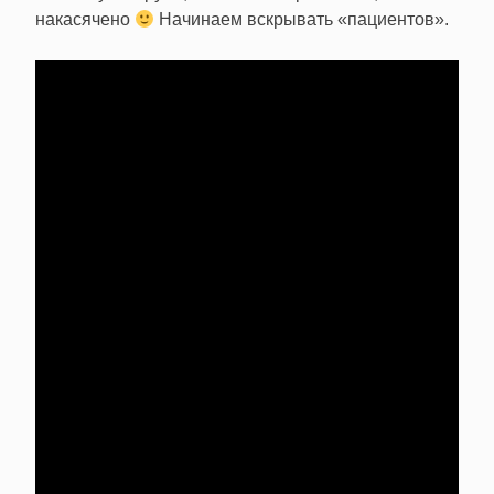
накасячено
Начинаем вскрывать «пациентов».