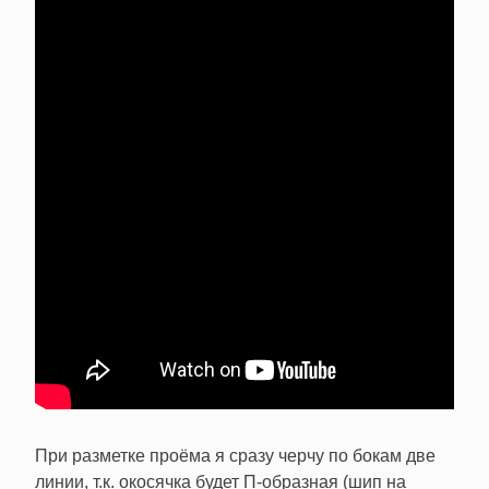
При разметке проёма я сразу черчу по бокам две
линии, т.к. окосячка будет П-образная (шип на