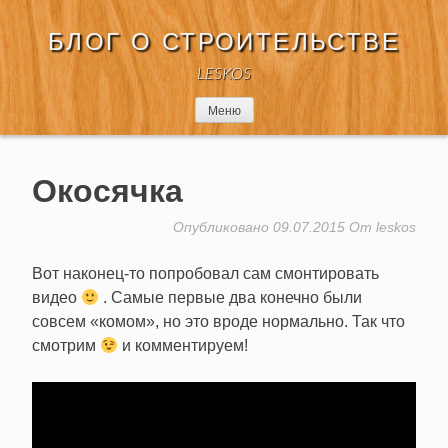
Перейти
к
БЛОГ О СТРОИТЕЛЬСТВЕ
содержимому
LESKOS
Меню
Окосячка
Опубликовано
09.07.2015
От
leskos
Вот наконец-то попробовал сам смонтировать
видео
. Самые первые два конечно были
совсем «комом», но это вроде нормально. Так что
смотрим
и комментируем!