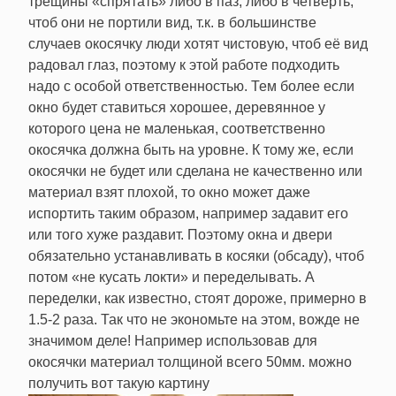
трещины «спрятать» либо в паз, либо в четверть,
чтоб они не портили вид, т.к. в большинстве
случаев окосячку люди хотят чистовую, чтоб её вид
радовал глаз, поэтому к этой работе подходить
надо с особой ответственностью. Тем более если
окно будет ставиться хорошее, деревянное у
которого цена не маленькая, соответственно
окосячка должна быть на уровне. К тому же, если
окосячки не будет или сделана не качественно или
материал взят плохой, то окно может даже
испортить таким образом, например задавит его
или того хуже раздавит. Поэтому окна и двери
обязательно устанавливать в косяки (обсаду), чтоб
потом «не кусать локти» и переделывать. А
переделки, как известно, стоят дороже, примерно в
1.5-2 раза. Так что не экономьте на этом, вожде не
значимом деле! Например использовав для
окосячки материал толщиной всего 50мм. можно
получить вот такую картину