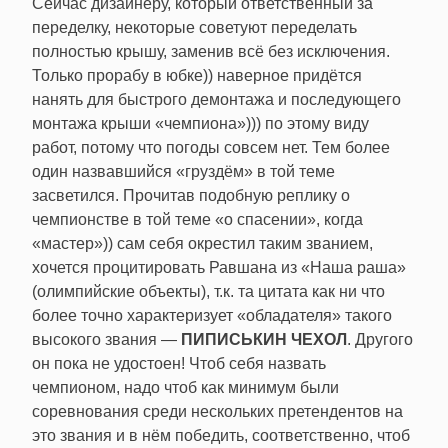
Сейчас дизайнеру, который ответственный за
переделку, некоторые советуют переделать
полностью крышу, заменив всё без исключения.
Только прорабу в юбке)) наверное придётся
нанять для быстрого демонтажа и последующего
монтажа крыши «чемпиона»))) по этому виду
работ, потому что погоды совсем нет. Тем более
один назвавшийся «груздём» в той теме
засветился. Прочитав подобную реплику о
чемпионстве в той теме «о спасении», когда
«мастер»)) сам себя окрестил таким званием,
хочется процитировать Равшана из «Наша раша»
(олимпийские объекты), т.к. та цитата как ни что
более точно характеризует «обладателя» такого
высокого звания —
ПИПИСЬКИН ЧЕХОЛ
. Другого
он пока не удостоен! Чтоб себя назвать
чемпионом, надо чтоб как минимум были
соревнования среди нескольких претендентов на
это звания и в нём победить, соответственно, чтоб