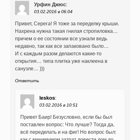
Урфин Джюс
:
03.02.2016 в 06:04
Привет, Серега! Я тоже за переделку крыши.
Нахрена нужна такая гнилая стропиловка…
причем о ее состоянии все узнали ведь
недавно, так как все запаковано было…
И с каждым разом делаются какие-то
открытия… типа плитка уже наклеена в
санузле… )))
Ответить
leskos
:
03.02.2016 в 10:51
Привет Баир! Безусловно, если бы был
поставлен вопрос: Что лучше? Тогда да,
всё переделать и на фиг! Но вопрос был:
как с минимумом затрат довести дом до