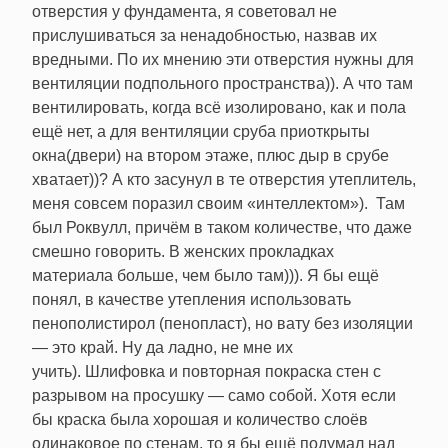
отверстия у фундамента, я советовал не
прислушиваться за ненадобностью, назвав их
вредными. По их мнению эти отверстия нужны для
вентиляции подпольного пространства)). А что там
вентилировать, когда всё изолировано, как и пола
ещё нет, а для вентиляции сруба приоткрыты
окна(двери) на втором этаже, плюс дыр в срубе
хватает))? А кто засунул в те отверстия утеплитель,
меня совсем поразил своим «интеллектом»). Там
был Роквулл, причём в таком количестве, что даже
смешно говорить. В женских прокладках
материала больше, чем было там))). Я бы ещё
понял, в качестве утепления использовать
пенополистирол (пенопласт), но вату без изоляции
— это край. Ну да ладно, не мне их
учить). Шлифовка и повторная покраска стен с
разрывом на просушку — само собой. Хотя если
бы краска была хорошая и количество слоёв
одинаковое по стенам, то я бы ещё подумал над