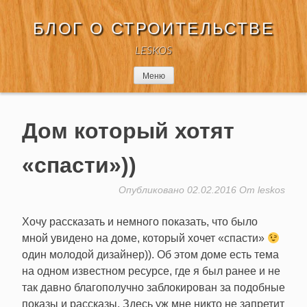
Перейти
к
БЛОГ О СТРОИТЕЛЬСТВЕ
содержимому
LESKOS
Меню
Дом который хотят
«спасти»))
Опубликовано
02.02.2016
От
leskos
Хочу рассказать и немного показать, что было
мной увидено на доме, который хочет «спасти»
один молодой дизайнер)). Об этом доме есть тема
на одном известном ресурсе, где я был ранее и не
так давно благополучно заблокирован за подобные
показы и рассказы. Здесь уж мне никто не запретит