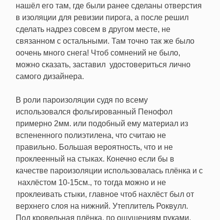
нашёл его там, где были ранее сделаны отверстия
в изоляции для ревизии пирога, а после решил
сделать надрез совсем в другом месте, не
связанном с остальными. Там точно так же было
оочень много снега! Чтоб сомнений не было,
можно сказать, заставил удостовериться лично
самого дизайнера.
В роли пароизоляции судя по всему
использовался фольгированный Пенофол
примерно 2мм. или подобный ему материал из
вспененного полиэтилена, что считаю не
правильно. Большая вероятность, что и не
проклеенный на стыках. Конечно если бы в
качестве пароизоляции использовалась плёнка и с
нахлёстом 10-15см., то тогда можно и не
проклеивать стыки, главное чтоб нахлёст был от
верхнего слоя на нижний. Утеплитель Роквулл.
Под кровельная плёнка, по ощущениям руками,