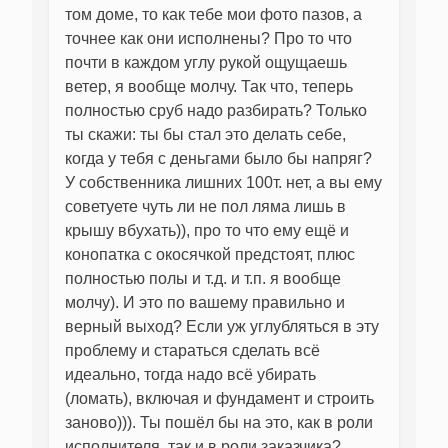
том доме, то как тебе мои фото пазов, а
точнее как они исполнены? Про то что
почти в каждом углу рукой ощущаешь
ветер, я вообще молчу. Так что, теперь
полностью сруб надо разбирать? Только
ты скажи: ты бы стал это делать себе,
когда у тебя с деньгами было бы напряг?
У собственника лишних 100т. нет, а вы ему
советуете чуть ли не пол ляма лишь в
крышу вбухать)), про то что ему ещё и
конопатка с окосячкой предстоят, плюс
полностью полы и т.д. и т.п. я вообще
молчу). И это по вашему правильно и
верный выход? Если уж углубляться в эту
проблему и стараться сделать всё
идеально, тогда надо всё убирать
(ломать), включая и фундамент и строить
заново))). Ты пошёл бы на это, как в роли
исполнителя, так и в роли заказчика?