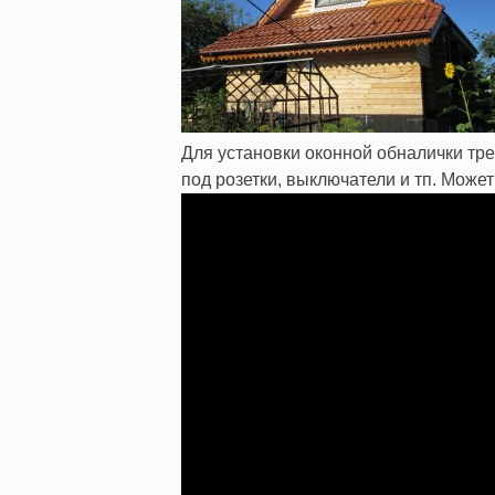
Для установки оконной обналички тре
под розетки, выключатели и тп. Может